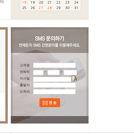
18
19
20
21
22
23
24
25
26
27
28
29
30
31
고객명
-
-
연락처
이사일
출발지
도착지