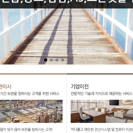
●
●
●
●