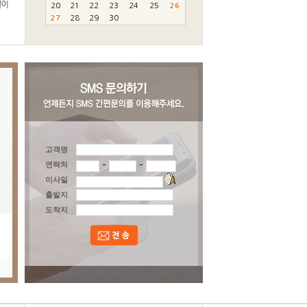
20
21
22
23
24
25
26
27
28
29
30
고객명
-
-
연락처
이사일
출발지
도착지