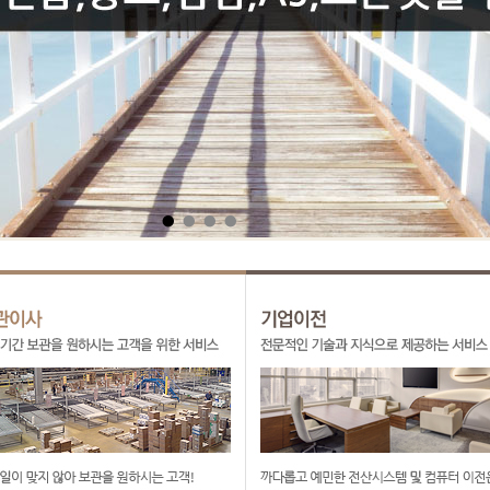
●
●
●
●